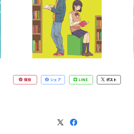
版
YA朝の読書ブックガイド 2025年版
¥220
保存
シェア
LINE
ポスト